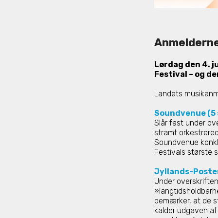
Anmelderne 
Lørdag den 4. j
Festival – og d
Landets musikanme
Soundvenue (5 s
Slår fast under o
stramt orkestrered
Soundvenue konklu
Festivals største 
Jyllands-Posten
Under overskrifte
»langtidsholdbarh
bemærker, at de st
kalder udgaven af