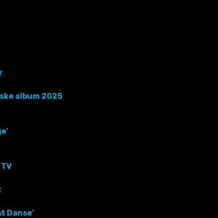
r
anske album 2025
e'
 TV
t
At Danse’