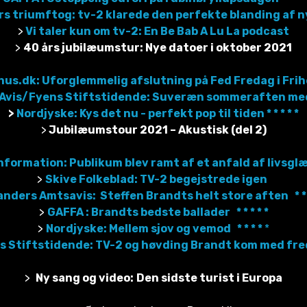
rs triumftog: tv-2 klarede den perfekte blanding af nyt
>
Vi taler kun om tv-2: En Be Bab A Lu La podcast
>
40 års jubilæumstur: Nye datoer i oktober 2021
us.dk: Uforglemmelig afslutning på Fed Fredag i Frihede
Avis/Fyens Stiftstidende: Suveræn sommeraften med TV
>
Nordjyske: Kys det nu - perfekt pop til tiden * * * * *
>
Jubilæumstour 2021 – Akustisk (del 2)
nformation: Publikum blev ramt af et anfald af livsgl
>
Skive Folkeblad: TV-2 begejstrede igen
nders Amtsavis: Steffen Brandts helt store aften * * *
>
GAFFA : Brandts bedste ballader * * * * *
>
Nordjyske: Mellem sjov og vemod * * * *
*
s Stiftstidende: TV-2 og høvding Brandt kom med fred 
>
Ny sang og video:
Den sidste turist i Europa