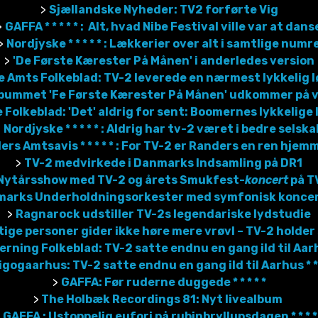
>
Sjællandske Nyheder: TV2 forførte Vig
>
GAFFA * * * * * : Alt, hvad Nibe Festival ville var at dans
>
Nordjyske * * * * * : Lækkerier over alt i samtlige numr
>
'De Første Kærester På Månen' i anderledes version
le Amts Folkeblad: TV-2 leverede en nærmest lykkelig 
bummet 'Fe Første Kærester På Månen' udkommer på v
 Folkeblad: 'Det' aldrig for sent: Boomernes lykkelige 
>
Nordjyske * * * * * : Aldrig har tv-2 været i bedre selska
rs Amtsavis * * * * * :
For TV-2 er Randers en ren hjem
>
TV-2 medvirkede i Danmarks Indsamling på DR1
Nytårsshow med TV-2 og årets Smukfest-
koncert
på T
marks Underholdningsorkester med symfonisk koncer
>
Ragnarock udstiller TV-2s legendariske lydstudie
ige personer gider ikke høre mere vrøvl – TV-2 holder st
erning Folkeblad: TV-2 satte endnu en gang ild til Aar
gogaarhus: TV-2 satte endnu en gang ild til Aarhus * * *
>
GAFFA: Før ruderne duggede * * * * *
>
The Holbæk Recordings 81: Nyt livealbum
 GAFFA : Ustoppelig eufori på rubinbryllupsdagen * * * *