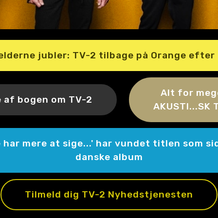
lderne jubler: TV-2 tilbage på Orange efter 
Alt for meg
 af bogen om TV-2
AKUSTI...SK
 har mere at sige...' har vundet titlen som s
danske album
Tilmeld dig TV-2 Nyhedstjenesten