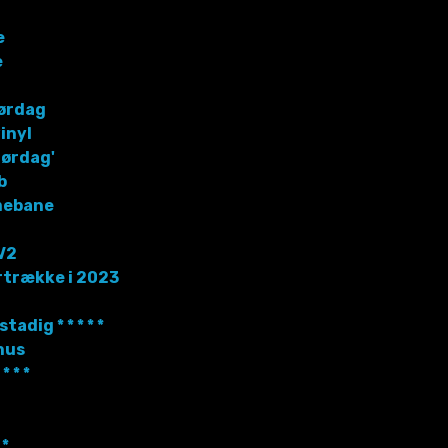
e
e
lørdag
inyl
lørdag'
b
mebane
V2
trække i 2023
adig * * * * *
hus
 * *
 *