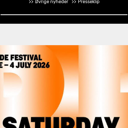
>>
Øvrige nyheder
>>
Presseklip