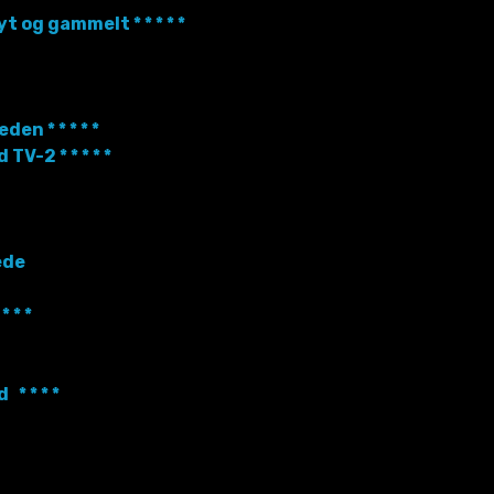
 og gammelt * * * * *
n * * * * *
-2 * * * * *
æde
 * *
* * * *