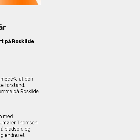
år
t på Roskilde
nsmøde«
,
at den
te forstand.
jemme på Roskilde
on med
umøller Thomsen
på pladsen, og
og endnu et