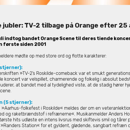
jubler: TV-2 tilbage på Orange efter 25 
uli indtog bandet Orange Scene til deres tiende koncer
en første siden 2001
ldere mødte op med store ord og flotte karakterer:
tjerner):
verskriften »TV-2’s Roskilde-comeback var et smukt generatio
e koncert var velspillet, charmerende og folkelig i absolut beds
derer, at bandet med al tydelighed viste, at de stadig hører h
scene.
 (5 stjerner):
n »Aarhus-folkefest i Roskilde« meldes der om en veteranlekti
ed og raketbrændstof i refrænerne«
.
Musikanmelder Anders Ho
ørste hits udløste en intens livsrus med skiftevis smil og tårer 
 »Randers Station« for et gyldent, glødende, sangbart refræn 