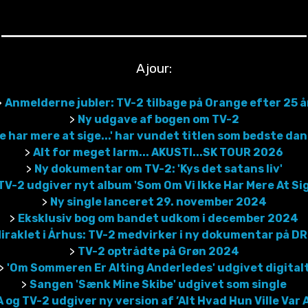
Ajour:
>
Anmelderne jubler: TV-2 tilbage på Orange efter 25 å
>
Ny udgave af bogen om TV-2
ke har mere at sige...' har vundet titlen som bedste d
>
Alt for meget larm... AKUSTI...SK TOUR 2026
>
Ny dokumentar om TV-2: 'Kys det satans liv'
TV-2 udgiver nyt album 'Som Om Vi Ikke Har Mere At Sig
>
Ny single lanceret 29. november 2024
>
Eksklusiv bog om bandet udkom i december 2024
iraklet i Århus: TV-2 medvirker i ny dokumentar på DR
>
TV-2 optrådte på Grøn 2024
>
'Om Sommeren Er Alting Anderledes' udgivet digital
>
Sangen 'Sænk Mine Skibe' udgivet som single
og TV-2 udgiver ny version af ’Alt Hvad Hun Ville Var 