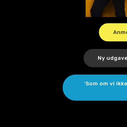
Anme
Ny udgave
'Som om vi ikke