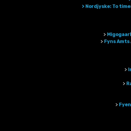
> Nordjyske: To time
>
Migogaarh
>
Fyns Amts 
>
I
>
Ra
>
Fyen