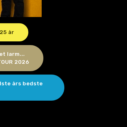
25 år
et larm...
 TOUR 2026
idste års bedste