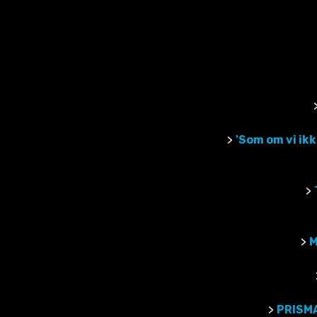
>
'Som om vi ik
>
>
M
>
PRISMA 