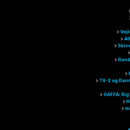
>
Vej
>
Al
>
Skive
>
Rande
>
>
TV-2 og Dan
>
GAFFA: Rigt
>
H
>
mi
>